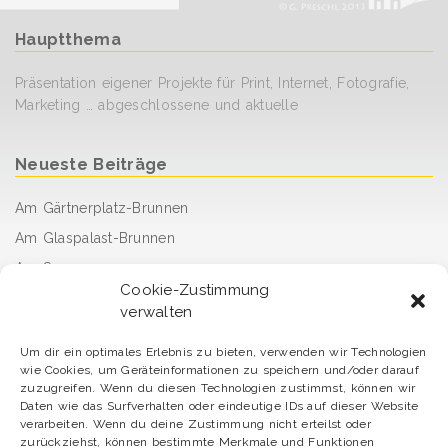
Hauptthema
Präsentation eigener Projekte für Print, Internet, Fotografie,
Marketing … abgeschlossene und aktuelle
Neueste Beiträge
Am Gärtnerplatz-Brunnen
Am Glaspalast-Brunnen
Am See
Cookie-Zustimmung
Fahrt mit der legendären Dampf-Straßenbahn
verwalten
Sunday afternoon
Um dir ein optimales Erlebnis zu bieten, verwenden wir Technologien
Damit der Tag gut beginnt
wie Cookies, um Geräteinformationen zu speichern und/oder darauf
arrived – angekommen
zuzugreifen. Wenn du diesen Technologien zustimmst, können wir
Daten wie das Surfverhalten oder eindeutige IDs auf dieser Website
Erfrischung willkommen
verarbeiten. Wenn du deine Zustimmung nicht erteilst oder
zurückziehst, können bestimmte Merkmale und Funktionen
Gegenlicht