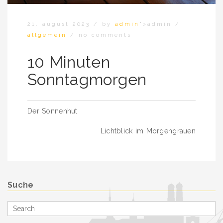
21. august 2023
/
by
admin
">admin
/
allgemein
/
no comments
10 Minuten
Sonntagmorgen
Beitragsnavigation
Der Sonnenhut
Lichtblick im Morgengrauen
Suche
Search
for