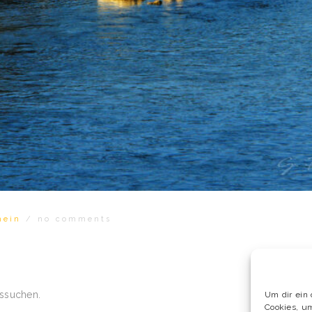
mein
/
no comments
ussuchen.
Um dir ein 
Cookies, u