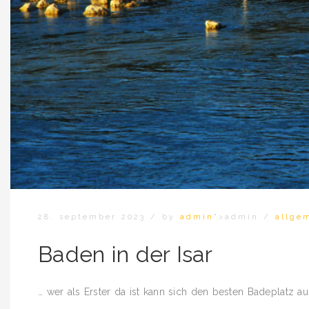
28. september 2023
/
by
admin
">admin
/
allge
Baden in der Isar
… wer als Erster da ist kann sich den besten Badeplatz a