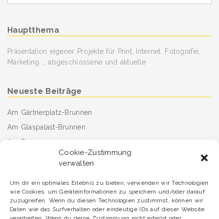
for
Hauptthema
Präsentation eigener Projekte für Print, Internet, Fotografie,
Marketing … abgeschlossene und aktuelle
Neueste Beiträge
Am Gärtnerplatz-Brunnen
Am Glaspalast-Brunnen
Am See
Cookie-Zustimmung
Fahrt mit der legendären Dampf-Straßenbahn
verwalten
Sunday afternoon
Um dir ein optimales Erlebnis zu bieten, verwenden wir Technologien
Damit der Tag gut beginnt
wie Cookies, um Geräteinformationen zu speichern und/oder darauf
arrived – angekommen
zuzugreifen. Wenn du diesen Technologien zustimmst, können wir
Daten wie das Surfverhalten oder eindeutige IDs auf dieser Website
Erfrischung willkommen
verarbeiten. Wenn du deine Zustimmung nicht erteilst oder