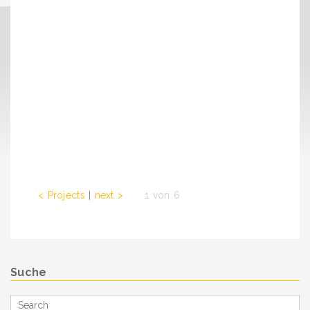
< Projects
|
next >
. . .
1 von 6
Suche
Search