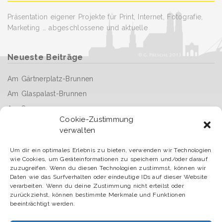
Präsentation eigener Projekte für Print, Internet, Fotografie,
Marketing … abgeschlossene und aktuelle
Neueste Beiträge
Am Gärtnerplatz-Brunnen
Am Glaspalast-Brunnen
Am See
Cookie-Zustimmung
Fahrt mit der legendären Dampf-Straßenbahn
verwalten
Sunday afternoon
Um dir ein optimales Erlebnis zu bieten, verwenden wir Technologien
Damit der Tag gut beginnt
wie Cookies, um Geräteinformationen zu speichern und/oder darauf
arrived – angekommen
zuzugreifen. Wenn du diesen Technologien zustimmst, können wir
Daten wie das Surfverhalten oder eindeutige IDs auf dieser Website
Erfrischung willkommen
verarbeiten. Wenn du deine Zustimmung nicht erteilst oder
zurückziehst, können bestimmte Merkmale und Funktionen
Gegenlicht
beeinträchtigt werden.
Der Sendlinger Park