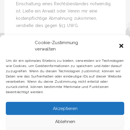
Einschaltung eines Rechtsbeistandes notwendig
ist. Ließe ein Anwalt oder Verein mir eine
kostenpflichtige Abmahnung zukommen,
verstieße dies gegen §13 UWG.
Cookie-Zustimmung
Die Europäische Kommission stellt eine Plattform
verwalten
zur Online-Streitbeilegung (OS) bereit:
http://ec.europa.eu/consumers/odr
Um dir ein optimales Erlebnis zu bieten, verwenden wir Technologien
wie Cookies, um Geräteinformationen zu speichern und/oder darauf
Die Teilnahme ist für mich freiwillig. Ich werden
zuzugreifen. Wenn du diesen Technologien zustimmst, können wir
daher im Einzelfall prüfen, ob ich an dem
Daten wie das Surfverhalten oder eindeutige IDs auf dieser Website
verarbeiten. Wenn du deine Zustimmung nicht erteilst oder
Schlichtungsverfahren teilnehmen werde.
zurückziehst, können bestimmte Merkmale und Funktionen
beeinträchtigt werden.
Akzeptieren
Ablehnen
Copyright © 2018-2024 G. Preschl |
Impressum
|
Datenschutzerklärung
|
Sitemap