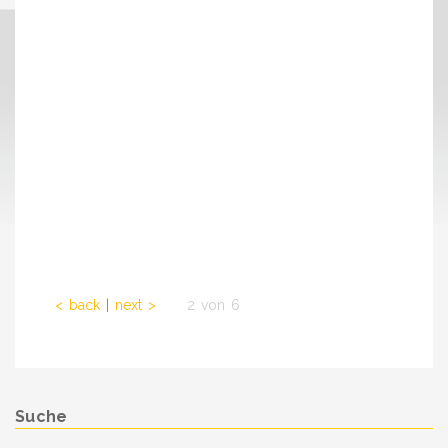
< back
|
next >
. . .
2 von 6
Suche