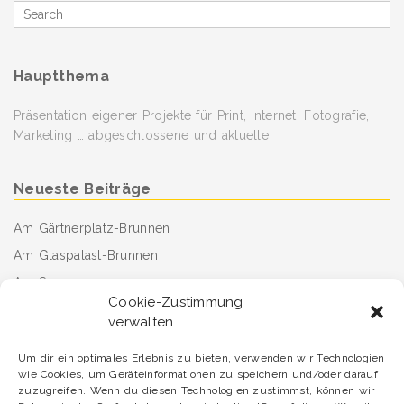
Search
for
Hauptthema
Präsentation eigener Projekte für Print, Internet, Fotografie,
Marketing … abgeschlossene und aktuelle
Neueste Beiträge
Am Gärtnerplatz-Brunnen
Am Glaspalast-Brunnen
Am See
Cookie-Zustimmung
Fahrt mit der legendären Dampf-Straßenbahn
verwalten
Sunday afternoon
Um dir ein optimales Erlebnis zu bieten, verwenden wir Technologien
Damit der Tag gut beginnt
wie Cookies, um Geräteinformationen zu speichern und/oder darauf
arrived – angekommen
zuzugreifen. Wenn du diesen Technologien zustimmst, können wir