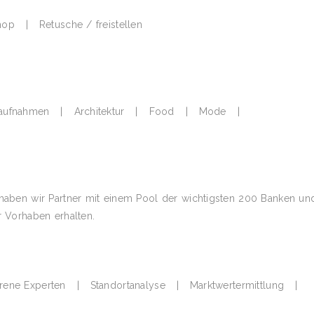
op | Retusche / freistellen
Werbeaufnahmen | Architektur | Food | Mode |
g haben wir Partner mit einem Pool der wichtigsten 200 Banken un
r Vorhaben erhalten.
fahrene Experten | Standortanalyse | Marktwertermittlung |