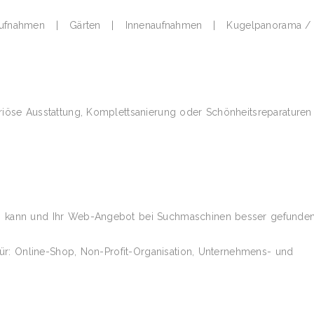
naufnahmen | Gärten | Innenaufnahmen | Kugelpanorama /
uriöse Ausstattung, Komplettsanierung oder Schönheitsreparatur
en kann und Ihr Web-Angebot bei Suchmaschinen besser gefunde
 für: Online-Shop, Non-Profit-Organisation, Unternehmens- und