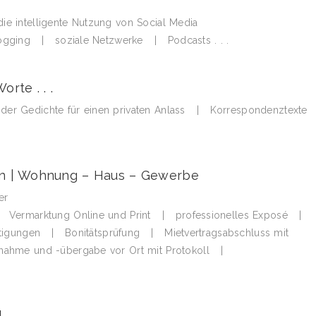
die intelligente Nutzung von Social Media
ging | soziale Netzwerke | Podcasts . . .
rte . . .
er Gedichte für einen privaten Anlass | Korrespondenztexte 
in | Wohnung – Haus – Gewerbe
er
 | Vermarktung Online und Print | professionelles Exposé |
htigungen | Bonitätsprüfung | Mietvertragsabschluss mit
nahme und -übergabe vor Ort mit Protokoll |
l