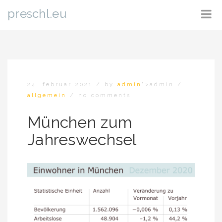
preschl.eu
24. februar 2021
/
by
admin
">admin
/
allgemein
/
no comments
München zum
Jahreswechsel