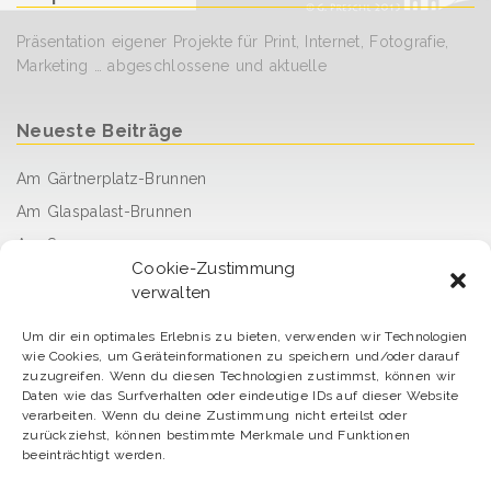
Präsentation eigener Projekte für Print, Internet, Fotografie,
Marketing … abgeschlossene und aktuelle
Neueste Beiträge
Am Gärtnerplatz-Brunnen
Am Glaspalast-Brunnen
Am See
Cookie-Zustimmung
Fahrt mit der legendären Dampf-Straßenbahn
verwalten
Sunday afternoon
Um dir ein optimales Erlebnis zu bieten, verwenden wir Technologien
Damit der Tag gut beginnt
wie Cookies, um Geräteinformationen zu speichern und/oder darauf
arrived – angekommen
zuzugreifen. Wenn du diesen Technologien zustimmst, können wir
Daten wie das Surfverhalten oder eindeutige IDs auf dieser Website
Erfrischung willkommen
verarbeiten. Wenn du deine Zustimmung nicht erteilst oder
zurückziehst, können bestimmte Merkmale und Funktionen
Gegenlicht
beeinträchtigt werden.
Der Sendlinger Park