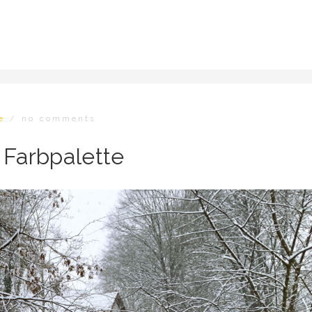
e
/
no comments
 Farbpalette