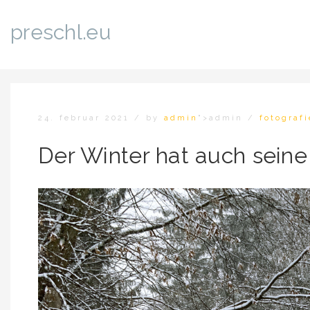
preschl.eu
24. februar 2021
/
by
admin
">admin
/
fotografi
Der Winter hat auch seine