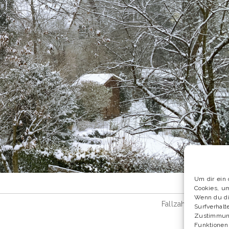
Um dir ein 
Cookies, u
Wenn du di
Fallzahlen zum Cor
Surfverhalt
Zustimmung
Funktionen 